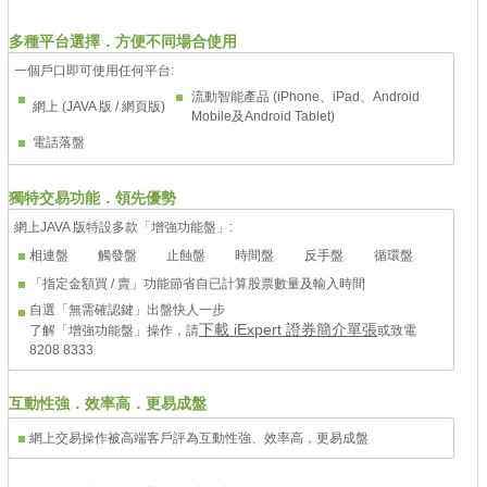
多種平台選擇．方便不同場合使用
一個戶口即可使用任何平台:
流動智能產品 (iPhone、iPad、Android
網上 (JAVA 版 / 網頁版)
Mobile及Android Tablet)
電話落盤
獨特交易功能．領先優勢
網上JAVA 版特設多款「增強功能盤」:
相連盤
觸發盤
止蝕盤
時間盤
反手盤
循環盤
「指定金額買 / 賣」功能節省自已計算股票數量及輸入時間
自選「無需確認鍵」出盤快人一步
下載 iExpert 證券簡介單張
了解「增強功能盤」操作，請
或致電
8208 8333
互動性強．效率高．更易成盤
網上交易操作被高端客戶評為互動性強、效率高，更易成盤