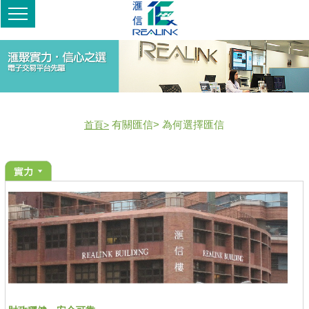
有關匯信> 為何選擇匯信
首頁>