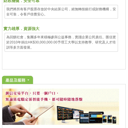
財政穩健．安全可靠
我們將所有客戶股票存放於中央結算公司，
絕無轉按
銀行或財務機構，安
全可靠，令客戶倍覺安心。
實力雄厚．資源強大
為回饋社會，集團多年來
積極參與公益事務
，實踐企業公民責任。匯信更
於2010年捐出HK$30,000,000.00予理工大學以支持教學、研究及人才培
訓等多方面發展。