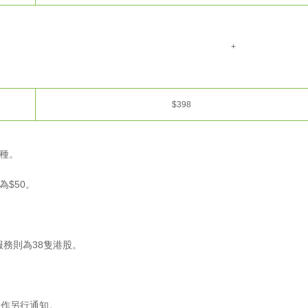
+
$398
一種。
為$50。
。
服務則為38隻港股。
不作另行通知。