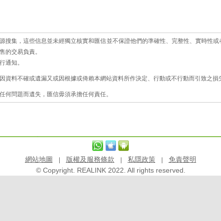
源搜集，這些信息並未經獨立核實和匯信並不保證他們的準確性、完整性、實時性或
售的交易負責。
行通知。
因資料不確或遺漏又或因根據或倚賴本網站資料所作決定、行動或不行動而引致之損失
任何問題而遺失，匯信毋須承擔任何責任。
網站地圖
版權及服務條款
私隱政策
免責聲明
|
|
|
© Copyright. REALINK 2022. All rights reserved.