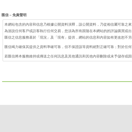
匯信 – 免責聲明
本網站包含的內容和信息乃根據公開資料演釋，該公開資料，乃從相信屬可靠之來
為游說任何客戶或訪客執行任何交易，您須為所有跟隨在本網站的的評論購買或出
匯信之信息服務基於「現況」及「現有」提供，網站的信息和內容如有更改恕不另
匯信竭力確保其提供之資料準確可靠，但不保證該等資料絕對正確可靠；對於任何
若匯信將本服務維持或傳送之任何訊息及其他通訊和其他內容刪除或未予儲存或因