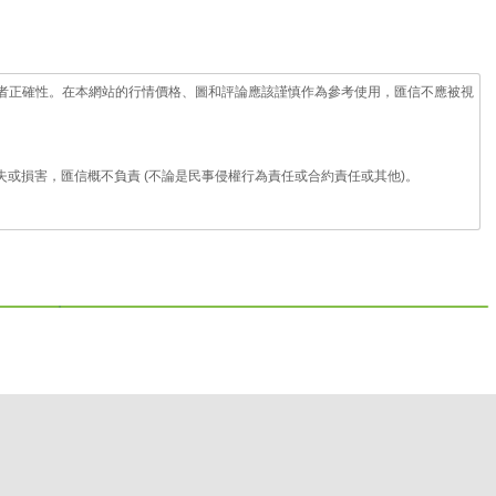
者正確性。在本網站的行情價格、圖和評論應該謹慎作為參考使用，匯信不應被視
或損害，匯信概不負責 (不論是民事侵權行為責任或合約責任或其他)。