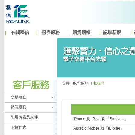
有關匯信
證券服務
期貨期權
認購新股
首頁>
客戶服務>
下載程式
交易服務
報價服務
常用表格及文件
iPhone 及 iPad 版「iExcite +」
下載程式
Android Mobile 版
「iExcite」