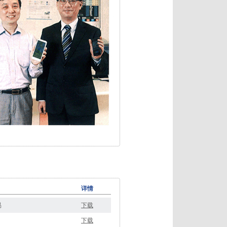
详情
易
下
载
下载