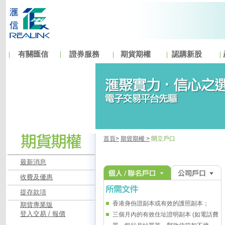
有關匯信
證券服務
期貨期權
認購新股
首頁>
期貨期權 >
開立戶口
最新消息
收費及優惠
提存款項
香港身份證副本或有效的護照副本；
期貨專業版
登入交易 / 報價
三個月內的有效住址證明副本 (如電話費