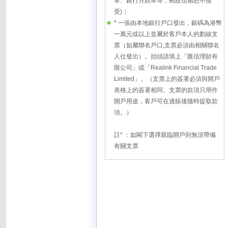
單、銀行月結單等，郵政信箱恕不接
受)；
* 一張由本地銀行戶口發出，銀碼為港幣
一萬元或以上並屬於客戶本人的劃線支
票（如屬聯名戶口,支票必須由相關聯名
人仕發出）。抬頭請填上「匯信理財有
限公司」或「Realink Financial Trade
Limited」。（支票上的簽署必須與開戶
表格上的簽署相同。支票的款項只用作
開戶用途，客戶可在過賬後隨時提取款
項。）
註* ﹕如閣下選擇親臨開戶則無須帶備
有關支票